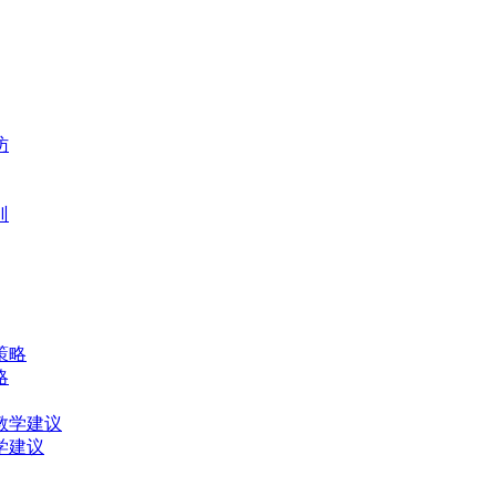
略
学建议