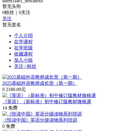
userh1i4e1_newalexli
暂无头衔
0
粉丝
｜
0
关注
关注
暂无签名
个人介绍
在学课程
在学班级
收藏课程
加入小组
关注 / 粉丝
2025基础外语教师成长营（第一期）
0
2180.00元
《英语》（新标准）初中修订版教材微格课
14
免费
《悦读中国》英语分级读物系列培训
0
免费