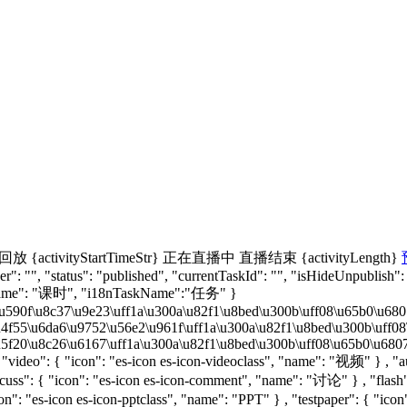
回放
{activityStartTimeStr}
正在直播中
直播结束
{activityLength}
": "", "status": "published", "currentTaskId": "", "isHideUnpublish":
nName": "课时", "i18nTaskName":"任务" }
u590f\u8c37\u9e23\uff1a\u300a\u82f1\u8bed\u300b\uff08\u65b0\u6807\u
u4f55\u6da6\u9752\u56e2\u961f\uff1a\u300a\u82f1\u8bed\u300b\uff08\u
5f20\u8c26\u6167\uff1a\u300a\u82f1\u8bed\u300b\uff08\u65b0\u6807\u5
, "video": { "icon": "es-icon es-icon-videoclass", "name": "视频" } , "
uss": { "icon": "es-icon es-icon-comment", "name": "讨论" } , "flash": 
con": "es-icon es-icon-pptclass", "name": "PPT" } , "testpaper": { "i