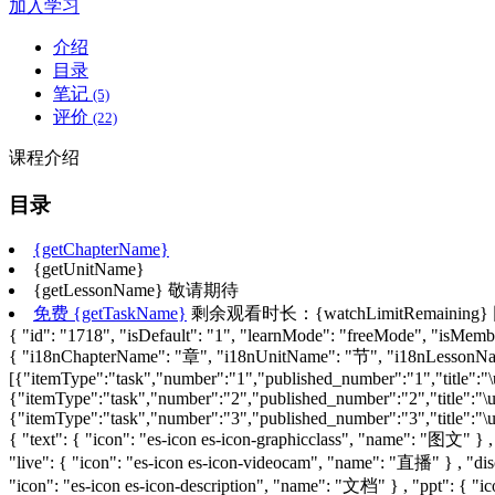
加入学习
介绍
目录
笔记
(5)
评价
(22)
课程介绍
目录
{getChapterName}
{getUnitName}
{getLessonName}
敬请期待
免费
{getTaskName}
剩余观看时长：{watchLimitRemaining}
{ "id": "1718", "isDefault": "1", "learnMode": "freeMode", "isMember
{ "i18nChapterName": "章", "i18nUnitName": "节", "i18nLesso
[{"itemType":"task","number":"1","published_number":"1","title":"\
{"itemType":"task","number":"2","published_number":"2","title":"\
{"itemType":"task","number":"3","published_number":"3","title":"\u
{ "text": { "icon": "es-icon es-icon-graphicclass", "name": "图文" } 
"live": { "icon": "es-icon es-icon-videocam", "name": "直播" } , "disc
"icon": "es-icon es-icon-description", "name": "文档" } , "ppt": { "i