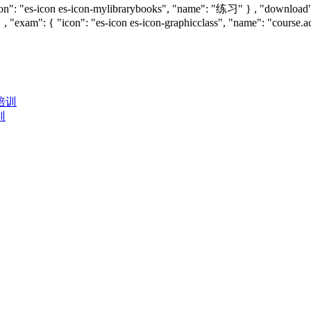
icon": "es-icon es-icon-mylibrarybooks", "name": "练习" } , "downloa
 , "exam": { "icon": "es-icon es-icon-graphicclass", "name": "course.a
训