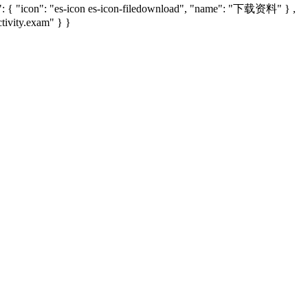
d": { "icon": "es-icon es-icon-filedownload", "name": "下载资料" } ,
ctivity.exam" } }