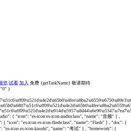
预览
试看
加入
免费
{getTaskName}
敬请期待
 "0" }
51c6\uff09\u521d\u4e2d\u65b0\u4fee\u8ba2\u6559\u6750\u89e3\u6790\u2
65b0\u6807\u51c6\uff09\u521d\u4e2d\u65b0\u4fee\u8ba2\u6559\u6750\u5
1c6\uff09\u521d\u4e2d\u914d\u5957\u8d44\u6e90\u5347\u7ea7\u53ca\u67
audio": { "icon": "es-icon es-icon-audioclass", "name": "音频" } ,
{ "icon": "es-icon es-icon-flashclass", "name": "Flash" } , "doc": {
con": "es-icon es-icon-kaoshi", "name": "考试" } , "homework": {