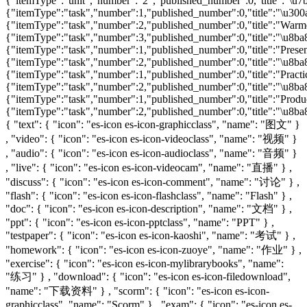
{ "text": { "icon": "es-icon es-icon-graphicclass", "name": "图文" }
, "video": { "icon": "es-icon es-icon-videoclass", "name": "视频" }
, "audio": { "icon": "es-icon es-icon-audioclass", "name": "音频" }
, "live": { "icon": "es-icon es-icon-videocam", "name": "直播" } ,
"discuss": { "icon": "es-icon es-icon-comment", "name": "讨论" } ,
"flash": { "icon": "es-icon es-icon-flashclass", "name": "Flash" } ,
"doc": { "icon": "es-icon es-icon-description", "name": "文档" } ,
"ppt": { "icon": "es-icon es-icon-pptclass", "name": "PPT" } ,
"testpaper": { "icon": "es-icon es-icon-kaoshi", "name": "考试" } ,
"homework": { "icon": "es-icon es-icon-zuoye", "name": "作业" } ,
"exercise": { "icon": "es-icon es-icon-mylibrarybooks", "name":
"练习" } , "download": { "icon": "es-icon es-icon-filedownload",
"name": "下载资料" } , "scorm": { "icon": "es-icon es-icon-
graphicclass", "name": "Scorm" } , "exam": { "icon": "es-icon es-