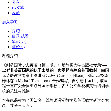
分享
已收藏
收藏
加入学习
介绍
目录
试看
笔记
(70)
评价
(0)
课程介绍
《剑桥国际少儿英语（第二版）》是剑桥大学出版社
专为5—
12岁非英语国家的孩子出版的一套零起点综合英语教材
，由国
际英语教学专家卡洛琳·尼克松（Caroline Nixon）和迈克尔·汤
姆林森（Michael Tomlinson）合作编写。自引进中国后，该课
程一直广受全国重点外国语学校，各大公立学校和英语培训学
校的关注与推崇。
本在线课程为全国知名一线教师课堂教学及英语教学研讨会实
录，共分三大章：