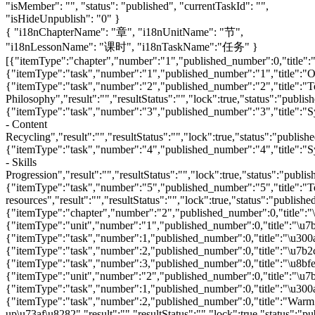
"isMember": "", "status": "published", "currentTaskId": "",
"isHideUnpublish": "0" }
{ "i18nChapterName": "章", "i18nUnitName": "节",
"i18nLessonName": "课时", "i18nTaskName":"任务" }
[{"itemType":"chapter","number":"1","published_number":0,"title":"\u300a\u5251\u6865\u56fd\u9645\u5c11\u513f\u82f1\u8bed\u7b2c\u4e8c\u7248\u300b\u8bfe\u7a0b\u4ecb\u7ecd","result":"","resultStatus":"","lock":"","status":"published","taskId":"1240","isOptional":"0","type":"chapter","isTaskFree":"","watchLimitRemaining":false,"replayStatus":"","activityStartTimeStr":"","activityStartTime":"","activityLength":"","activityEndTime":"","fileStorage":"","isTaskTryLookable":"","isSingleTaskLesson":false},{"itemType":"task","number":"1","published_number":"1","title":"Overview","result":"","resultStatus":"","lock":true,"status":"published","taskId":"1269","isOptional":"0","type":"video","isTaskFree":"0","watchLimitRemaining":false,"replayStatus":"","activityStartTimeStr":"","activityStartTime":"","activityLength":"04:28","activityEndTime":"","fileStorage":"cloud","isTaskTryLookable":0,"isSingleTaskLesson":true},{"itemType":"task","number":"2","published_number":"2","title":"Teaching Philosophy","result":"","resultStatus":"","lock":true,"status":"published","taskId":"1270","isOptional":"0","type":"video","isTaskFree":"0","watchLimitRemaining":false,"replayStatus":"","activityStartTimeStr":"","activityStartTime":"","activityLength":"08:52","activityEndTime":"","fileStorage":"cloud","isTaskTryLookable":0,"isSingleTaskLesson"