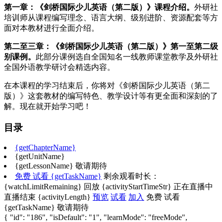
第一章：《剑桥国际少儿英语（第二版）》课程介绍。
外研社
培训师从课程编写理念、语言大纲、级别进阶、资源配套等方
面对本教材进行全面介绍。
第二至三章：《剑桥国际少儿英语（第二版）》第一至第二级
别课例。
此部分课例选自全国知名一线教师课堂教学及外研社
全国外语教学研讨会精选内容。
在本课程的学习结束后，你将对《剑桥国际少儿英语（第二
版）》这套教材的编写特色、教学设计等有更全面和深刻的了
解。现在就开始学习吧！
目录
{getChapterName}
{getUnitName}
{getLessonName}
敬请期待
免费
试看
{getTaskName}
剩余观看时长：
{watchLimitRemaining}
回放
{activityStartTimeStr}
正在直播中
直播结束
{activityLength}
预览
试看
加入
免费
试看
{getTaskName}
敬请期待
{ "id": "186", "isDefault": "1", "learnMode": "freeMode",