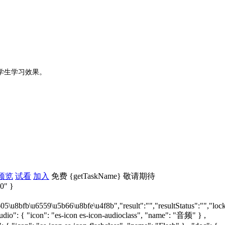
学生学习效果。
预览
试看
加入
免费
{getTaskName}
敬请期待
"0" }
bfb\u6559\u5b66\u8bfe\u4f8b","result":"","resultStatus":"","lock":tr
audio": { "icon": "es-icon es-icon-audioclass", "name": "音频" } ,