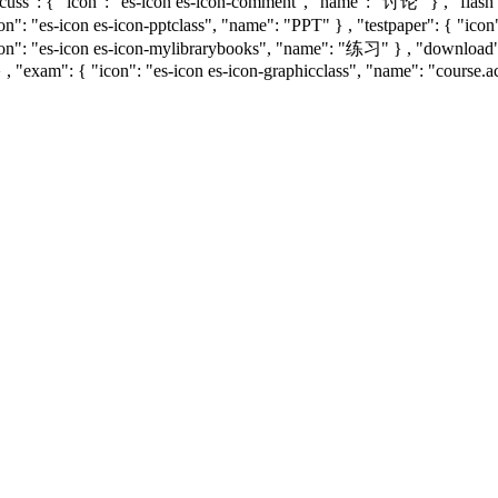
uss": { "icon": "es-icon es-icon-comment", "name": "讨论" } , "flash": 
con": "es-icon es-icon-pptclass", "name": "PPT" } , "testpaper": { "i
icon": "es-icon es-icon-mylibrarybooks", "name": "练习" } , "downloa
 , "exam": { "icon": "es-icon es-icon-graphicclass", "name": "course.a