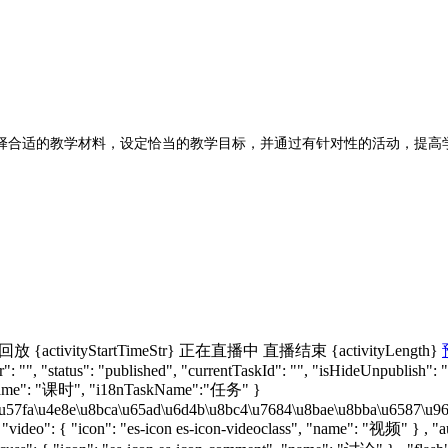
择合适的教学材料，设定恰当的教学目标，并通过有针对性的活动，提高
回放
{activityStartTimeStr}
正在直播中
直播结束
{activityLength}
: "", "status": "published", "currentTaskId": "", "isHideUnpublish": 
nName": "课时", "i18nTaskName":"任务" }
u57fa\u4e8e\u8bca\u65ad\u6d4b\u8bc4\u7684\u8bae\u8bba\u6587\u9605\u8
, "video": { "icon": "es-icon es-icon-videoclass", "name": "视频" } , "