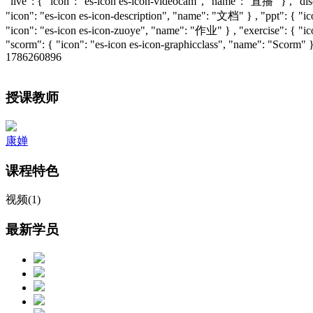
"live": { "icon": "es-icon es-icon-videocam", "name": "直播" } , "disc
"icon": "es-icon es-icon-description", "name": "文档" } , "ppt": { "i
"icon": "es-icon es-icon-zuoye", "name": "作业" } , "exercise": { "
"scorm": { "icon": "es-icon es-icon-graphicclass", "name": "Scorm" }
1786260896
授课教师
康婵
课程特色
视频(1)
最新学员