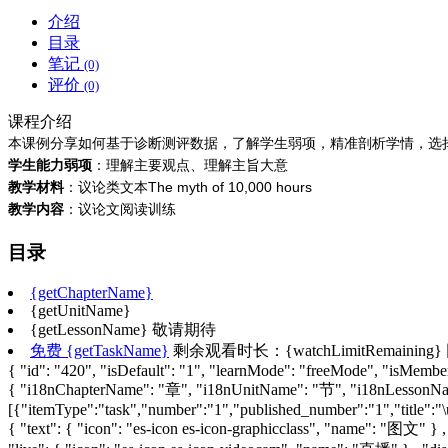
介绍
目录
笔记
(0)
评价
(0)
课程介绍
本课例分享如何基于诊断测评数据，了解学生弱项，精准剖析学情，选
学生能力弱项
：理解主要观点、理解主旨大意
教学材料
：议论类文本The myth of 10,000 hours
教学内容
：议论文阅读训练
目录
{getChapterName}
{getUnitName}
{getLessonName}
敬请期待
免费
{getTaskName}
剩余观看时长：{watchLimitRemaining}
{ "id": "420", "isDefault": "1", "learnMode": "freeMode", "isMember"
{ "i18nChapterName": "章", "i18nUnitName": "节", "i18nLesso
[{"itemType":"task","number":"1","published_number":"1","title":"\
{ "text": { "icon": "es-icon es-icon-graphicclass", "name": "图文" } 