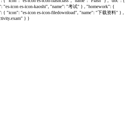
{ "icon": "es-icon es-icon-flashclass", "name": "Flash" } , "doc": {
con": "es-icon es-icon-kaoshi", "name": "考试" } , "homework": {
d": { "icon": "es-icon es-icon-filedownload", "name": "下载资料" } ,
ctivity.exam" } }