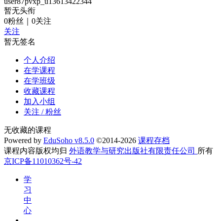
user87pvxp_u13613422344
暂无头衔
0
粉丝
｜
0
关注
关注
暂无签名
个人介绍
在学课程
在学班级
收藏课程
加入小组
关注 / 粉丝
无收藏的课程
Powered by
EduSoho v8.5.0
©2014-2026
课程存档
课程内容版权均归
外语教学与研究出版社有限责任公司
所有
京ICP备11010362号-42
学
习
中
心