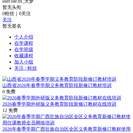
user34e3fi_大梦
暂无头衔
0
粉丝
｜
0
关注
关注
暂无签名
个人介绍
在学课程
在学班级
收藏课程
加入小组
关注 / 粉丝
山西省2026年春季学期义务教育阶段新修订教材培训
0
免费
2026春季学期外研版义务教育阶段新修订教材在线培训
12
免费
2026年春季学期广西壮族自治区全区义务教育新修订教材使用