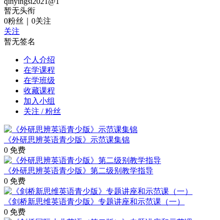
qinyingsi2021@1
暂无头衔
0
粉丝
｜
0
关注
关注
暂无签名
个人介绍
在学课程
在学班级
收藏课程
加入小组
关注 / 粉丝
《外研思辨英语青少版》示范课集锦
0
免费
《外研思辨英语青少版》第二级别教学指导
0
免费
《剑桥新思维英语青少版》专题讲座和示范课（一）
0
免费