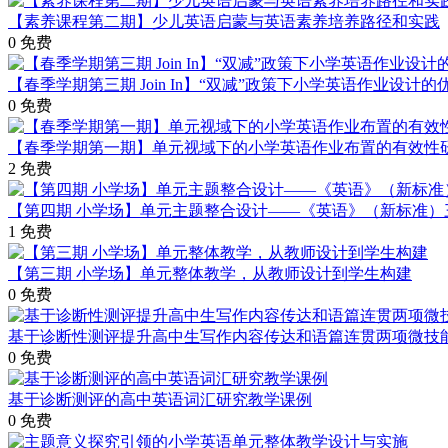
【素养课程第二期】少儿英语启蒙与英语素养培养路径和实践
0
免费
【春季学期第三期 Join In】“双减”政策下小学英语作业设计
0
免费
【春季学期第一期】单元视域下的小学英语作业布置的有效性
2
免费
【第四期 小学场】单元主题整合设计——《英语》（新标准）
1
免费
【第三期 小学场】单元整体教学，从教师设计到学生构建
0
免费
基于诊断性测评提升高中生写作内容传达和语篇连贯两项微技
0
免费
基于诊断测评的高中英语词汇研究教学课例
0
免费