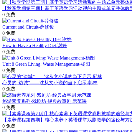
【秋季学期第三期】基于英语学习活动观的主题式单元整体教
0
免费
Current and Circuit-薛修骏
0
免费
How to Have a Healthy Diet-谢婷
0
免费
Unit 8 Green Living: Waste Management-杨阳
0
免费
心灵的“边城”——沈从文小说的当下启示-郭林
0
免费
悠游素养系列·戏剧坊·经典故事剧 示范课
0
免费
【素养课程第四期】核心素养下英语课堂戏剧教学的途径与方
0
免费