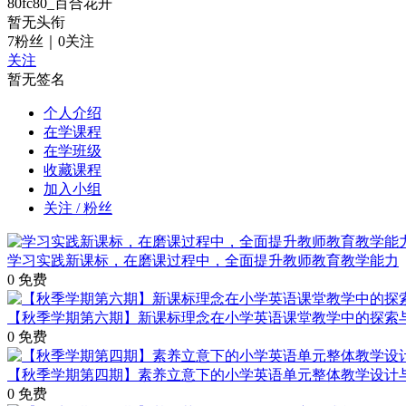
80fc80_百合花开
暂无头衔
7
粉丝
｜
0
关注
关注
暂无签名
个人介绍
在学课程
在学班级
收藏课程
加入小组
关注 / 粉丝
学习实践新课标，在磨课过程中，全面提升教师教育教学能力
0
免费
【秋季学期第六期】新课标理念在小学英语课堂教学中的探索
0
免费
【秋季学期第四期】素养立意下的小学英语单元整体教学设计
0
免费