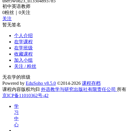
user5w0d23_u13504893785
初中英语教师
0
粉丝
｜
0
关注
关注
暂无签名
个人介绍
在学课程
在学班级
收藏课程
加入小组
关注 / 粉丝
无在学的班级
Powered by
EduSoho v8.5.0
©2014-2026
课程存档
课程内容版权均归
外语教学与研究出版社有限责任公司
所有
京ICP备11010362号-42
学
习
中
心