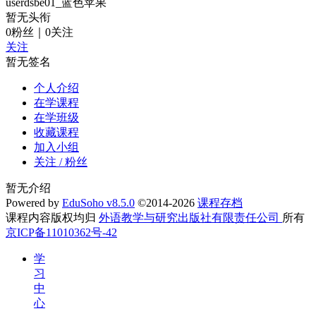
userdsbe01_蓝色苹果
暂无头衔
0
粉丝
｜
0
关注
关注
暂无签名
个人介绍
在学课程
在学班级
收藏课程
加入小组
关注 / 粉丝
暂无介绍
Powered by
EduSoho v8.5.0
©2014-2026
课程存档
课程内容版权均归
外语教学与研究出版社有限责任公司
所有
京ICP备11010362号-42
学
习
中
心