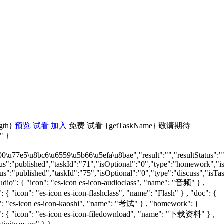
ngth}
预览
试看
加入
免费
试看
{getTaskName}
敬请期待
" }
7e5\u8bc6\u6559\u5b66\u5efa\u8bae","result":"","resultStatus":"","lo
tus":"published","taskId":"71","isOptional":"0","type":"homework","is
us":"published","taskId":"75","isOptional":"0","type":"discuss","isTa
audio": { "icon": "es-icon es-icon-audioclass", "name": "音频" } ,
{ "icon": "es-icon es-icon-flashclass", "name": "Flash" } , "doc": {
con": "es-icon es-icon-kaoshi", "name": "考试" } , "homework": {
d": { "icon": "es-icon es-icon-filedownload", "name": "下载资料" } ,