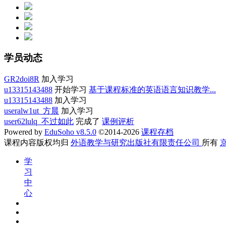
学员动态
GR2doi8R
加入学习
u13315143488
开始学习
基于课程标准的英语语言知识教学...
u13315143488
加入学习
useralw1ut_方晨
加入学习
user62lulq_不过如此
完成了
课例评析
Powered by
EduSoho v8.5.0
©2014-2026
课程存档
课程内容版权均归
外语教学与研究出版社有限责任公司
所有
京
学
习
中
心