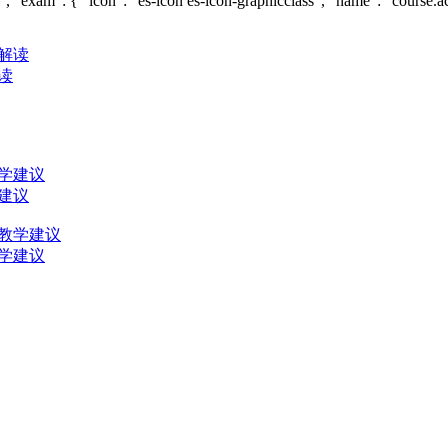
 , "exam": { "icon": "es-icon es-icon-graphicclass", "name": "course.a
读
建议
学建议