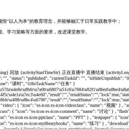
领悟“以人为本”的教育理念，并能够融汇于日常实践教学中；
技能、学习策略等方面的要求，改进课堂教学。
ing}
回放
{activityStartTimeStr}
正在直播中
直播结束
{activityLe
 "", "status": "published", "currentTaskId": "", "isHideUnpublish": "0
nName": "课时", "i18nTaskName":"任务" }
u57fa\u4e8e\u8bfe\u7a0b\u6807\u51c6\u7684\u82f1\u8bed\u8bed\u8a00\u7
f5c\u4e1a\u7ec3\u4e60","result":"","resultStatus":"","lock":true,"sta
bfe\u4f8b\u8bc4\u6790","result":"","resultStatus":"","lock":true,"stat
, "video": { "icon": "es-icon es-icon-videoclass", "name": "视频" } , "
uss": { "icon": "es-icon es-icon-comment", "name": "讨论" } , "flash": 
con": "es-icon es-icon-pptclass", "name": "PPT" } , "testpaper": { "i
icon": "es-icon es-icon-mylibrarybooks", "name": "练习" } , "downloa