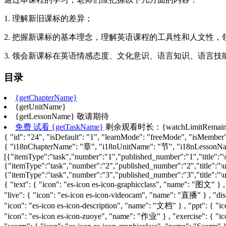
1. 理解新旧课标的差异；
2. 把握新课标的基本理念，理解英语课程的工具性和人文性，
3. 领会新课标在英语情感态度、文化意识、语言知识、语言
目录
{getChapterName}
{getUnitName}
{getLessonName}
敬请期待
免费
试看
{getTaskName}
剩余观看时长：{watchLimitRemain
{ "id": "24", "isDefault": "1", "learnMode": "freeMode", "isMember":
{ "i18nChapterName": "章", "i18nUnitName": "节", "i18nLesso
[{"itemType":"task","number":"1","published_number":"1","title":"\
{"itemType":"task","number":"2","published_number":"2","title":"\u4
{"itemType":"task","number":"3","published_number":"3","title":"\u8
{ "text": { "icon": "es-icon es-icon-graphicclass", "name": "图文" } 
"live": { "icon": "es-icon es-icon-videocam", "name": "直播" } , "disc
"icon": "es-icon es-icon-description", "name": "文档" } , "ppt": { "i
"icon": "es-icon es-icon-zuoye", "name": "作业" } , "exercise": { "