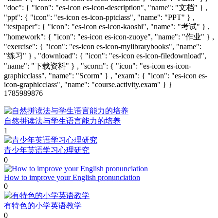
"doc": { "icon": "es-icon es-icon-description", "name": "文档" } ,
"ppt": { "icon": "es-icon es-icon-pptclass", "name": "PPT" } ,
"testpaper": { "icon": "es-icon es-icon-kaoshi", "name": "考试" } ,
"homework": { "icon": "es-icon es-icon-zuoye", "name": "作业" } ,
"exercise": { "icon": "es-icon es-icon-mylibrarybooks", "name":
"练习" } , "download": { "icon": "es-icon es-icon-filedownload",
"name": "下载资料" } , "scorm": { "icon": "es-icon es-icon-
graphicclass", "name": "Scorm" } , "exam": { "icon": "es-icon es-
icon-graphicclass", "name": "course.activity.exam" } }
1785989876
自然拼读法与学生语言能力的培养
1
青少年英语学习心理研究
0
How to improve your English pronunciation
0
有特色的小学英语教学
0