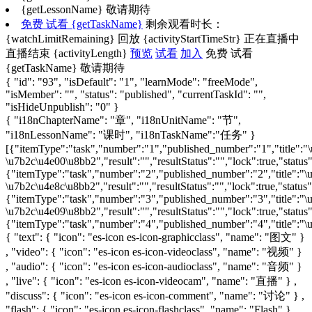
{getLessonName}
敬请期待
免费
试看
{getTaskName}
剩余观看时长：
{watchLimitRemaining}
回放
{activityStartTimeStr}
正在直播中
直播结束
{activityLength}
预览
试看
加入
免费
试看
{getTaskName}
敬请期待
{ "id": "93", "isDefault": "1", "learnMode": "freeMode",
"isMember": "", "status": "published", "currentTaskId": "",
"isHideUnpublish": "0" }
{ "i18nChapterName": "章", "i18nUnitName": "节",
"i18nLessonName": "课时", "i18nTaskName":"任务" }
[{"itemType":"task","number":"1","published_number":"1","title"
\u7b2c\u4e00\u8bb2","result":"","resultStatus":"","lock":true,"stat
{"itemType":"task","number":"2","published_number":"2","title":
\u7b2c\u4e8c\u8bb2","result":"","resultStatus":"","lock":true,"statu
{"itemType":"task","number":"3","published_number":"3","title":
\u7b2c\u4e09\u8bb2","result":"","resultStatus":"","lock":true,"stat
{"itemType":"task","number":"4","published_number":"4","title":"\u4
{ "text": { "icon": "es-icon es-icon-graphicclass", "name": "图文" }
, "video": { "icon": "es-icon es-icon-videoclass", "name": "视频" }
, "audio": { "icon": "es-icon es-icon-audioclass", "name": "音频" }
, "live": { "icon": "es-icon es-icon-videocam", "name": "直播" } ,
"discuss": { "icon": "es-icon es-icon-comment", "name": "讨论" } ,
"flash": { "icon": "es-icon es-icon-flashclass", "name": "Flash" } ,