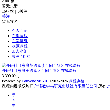
Anna杨
暂无头衔
16
粉丝
｜
0
关注
关注
暂无签名
个人介绍
在学课程
在学班级
收藏课程
加入小组
关注 / 粉丝
外研社《家庭英语阅读百问百答》在线课程
3
399.00元
Powered by
EduSoho v8.5.0
©2014-2026
课程存档
课程内容版权均归
外语教学与研究出版社有限责任公司
所有
京
学
习
中