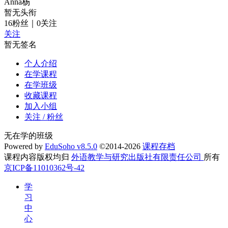
Anna杨
暂无头衔
16
粉丝
｜
0
关注
关注
暂无签名
个人介绍
在学课程
在学班级
收藏课程
加入小组
关注 / 粉丝
无在学的班级
Powered by
EduSoho v8.5.0
©2014-2026
课程存档
课程内容版权均归
外语教学与研究出版社有限责任公司
所有
京ICP备11010362号-42
学
习
中
心